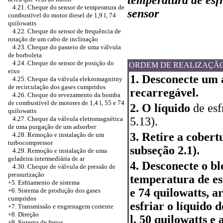
4.21. Cheque do sensor de temperatura de
sensor
combustível do motor diesel de 1,9 l, 74
quilowatts
4.22. Cheque do sensor de frequência de
rotação de um cabo de inclinação
4.23. Cheque do passeio de uma válvula
de borboleta
4.24. Cheque do sensor de posição do
ORDEM DE REALIZAÇÃ
eixo
1. Desconecte um 
4.25. Cheque da válvula elekromagnitny
de recirculação dos gases cumpridos
recarregável.
4.26. Cheque do revezamento da bomba
de combustível de motores de 1,4 l, 55 e 74
2. O líquido
de esf
quilowatts
5.13
).
4.27. Cheque da válvula eletromagnética
de uma purgação de um adsorber
3. Retire a cobert
4.28. Remoção e instalação de um
turbocompressor
subseção 2.1).
4.29. Remoção e instalação de uma
geladeira intermediária de ar
4. Desconecte o bl
4.30. Cheque de válvula de pressão de
pressurização
temperatura de esf
+5.
Esfriamento de sistema
e 74 quilowatts, 
+6.
Sistema de produção dos gases
cumpridos
esfriar o líquido d
+7. Transmissão e engrenagem corrente
+8. Direção
l, 50 quilowatts e
+9. Sistema de freios