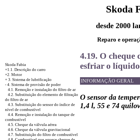
Skoda 
desde 2000 l
Reparo e operaç
4.19. O cheque 
esfriar o líquido
Skoda Fabia
+1.1. Descrição do carro
+2. Motor
+
3. Sistema de lubrificação
INFORMAÇÃO GERAL
-
4. Sistema de provisão de poder
4.1. Remoção e instalação do filtro de ar
4.2. Substituição do elemento de filtração
O sensor da tempera
do filtro de ar
1,4 l, 55 e 74 quilo
4.3. Substituição do sensor do índice de
nível de combustível
4.4. Remoção e instalação do tanque de
combustível
4.5. Cheque da válvula aérea
4.6. Cheque da válvula gravitacional
4.7. Substituição do filtro de combustível
4.8. Combustível que aquece cheque de