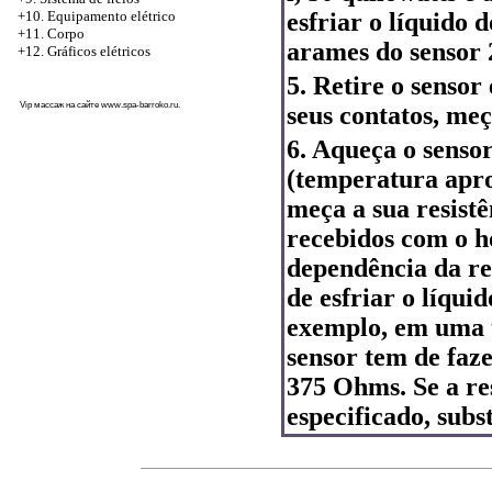
esfriar o líquido 
+10. Equipamento elétrico
+11. Corpo
arames do sensor 2
+12. Gráficos elétricos
5. Retire o senso
Vip массаж на сайте
www.spa-barroko.ru
.
seus contatos, meç
6. Aqueça o senso
(temperatura apr
meça a sua resist
recebidos com o h
dependência da re
de esfriar o líqui
exemplo, em uma t
sensor tem de faz
375 Ohms. Se a re
especificado, subst