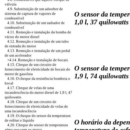
válvula
4.9. Substituição de um adsorber de
O sensor da tempera
sistema de captura de vapores de
combustível
1,0 l, 37 quilowatts
4.10. Substituição de um radiador de
combustível
4.11. Remoção e instalação da bomba de
vácuo do motor diesel
4.12. Remoção e instalação de um tubo
de entrada do motor
4.13. Remoção e instalação de um pedal
de um acelerador
+4.14. Remoção e instalação de bocais
4.15. Cheque de um circuito de
O sensor da tempera
fornecimento de eletricidade de bocais do
motor de gasolina
1,9 l, 74 quilowatts
4.16. O cheque da resistência bombeia o
bocal
4.17. Cheque de velas de uma
incandescência do motor diesel de 1,9 l, 47
quilowatts
4.18. Cheque de um circuito de
fornecimento de eletricidade de velas de
uma incandescência
4.19. O cheque do sensor da temperatura
de esfriar o líquido
O horário da depen
4.20. Cheque do sensor de temperatura
temperatura de esfr
aérea que vem ao motor