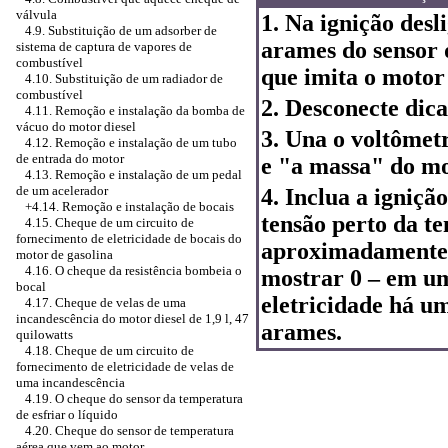
válvula
1. Na ignição des
4.9. Substituição de um adsorber de
arames do sensor 
sistema de captura de vapores de
combustível
que imita o motor 
4.10. Substituição de um radiador de
combustível
2. Desconecte dica
4.11. Remoção e instalação da bomba de
vácuo do motor diesel
3. Una o voltômet
4.12. Remoção e instalação de um tubo
de entrada do motor
e "a massa" do mo
4.13. Remoção e instalação de um pedal
de um acelerador
4. Inclua a igniçã
+4.14. Remoção e instalação de bocais
tensão perto da te
4.15. Cheque de um circuito de
fornecimento de eletricidade de bocais do
aproximadamente 
motor de gasolina
4.16. O cheque da resistência bombeia o
mostrar 0 – em um
bocal
eletricidade há um
4.17. Cheque de velas de uma
incandescência do motor diesel de 1,9 l, 47
arames.
quilowatts
4.18. Cheque de um circuito de
fornecimento de eletricidade de velas de
uma incandescência
4.19. O cheque do sensor da temperatura
de esfriar o líquido
4.20. Cheque do sensor de temperatura
aérea que vem ao motor