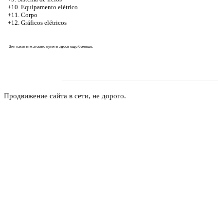
+10. Equipamento elétrico
+11. Corpo
+12. Gráficos elétricos
Зип пакеты матовые купить
здесь
еще больше.
Продвижение сайта в сети, не дорого.