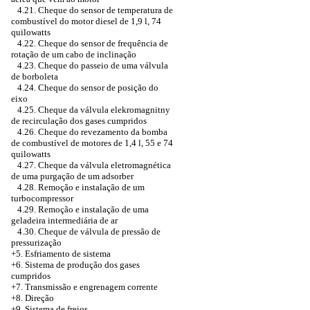
4.21. Cheque do sensor de temperatura de
combustível do motor diesel de 1,9 l, 74
quilowatts
4.22. Cheque do sensor de frequência de
rotação de um cabo de inclinação
4.23. Cheque do passeio de uma válvula
de borboleta
4.24. Cheque do sensor de posição do
eixo
4.25. Cheque da válvula elekromagnitny
de recirculação dos gases cumpridos
4.26. Cheque do revezamento da bomba
de combustível de motores de 1,4 l, 55 e 74
quilowatts
4.27. Cheque da válvula eletromagnética
de uma purgação de um adsorber
4.28. Remoção e instalação de um
turbocompressor
4.29. Remoção e instalação de uma
geladeira intermediária de ar
4.30. Cheque de válvula de pressão de
pressurização
+5.
Esfriamento de sistema
+6.
Sistema de produção dos gases
cumpridos
+7. Transmissão e engrenagem corrente
+8. Direção
+9. Sistema de freios