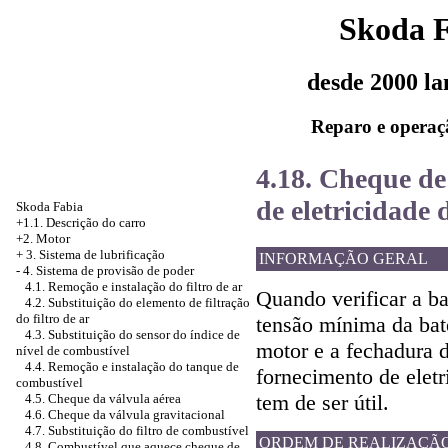
Skoda 
desde 2000 l
Reparo e operaç
4.18. Cheque de
de eletricidade
Skoda Fabia
+1.1. Descrição do carro
+2. Motor
+
3. Sistema de lubrificação
INFORMAÇÃO GERAL
-
4. Sistema de provisão de poder
4.1. Remoção e instalação do filtro de ar
Quando verificar a ba
4.2. Substituição do elemento de filtração
do filtro de ar
tensão mínima da bate
4.3. Substituição do sensor do índice de
motor e a fechadura 
nível de combustível
4.4. Remoção e instalação do tanque de
fornecimento de elet
combustível
tem de ser útil.
4.5. Cheque da válvula aérea
4.6. Cheque da válvula gravitacional
4.7. Substituição do filtro de combustível
ORDEM DE REALIZAÇÃ
4.8. Combustível que aquece cheque de