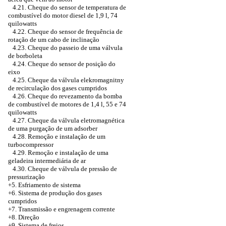
4.21. Cheque do sensor de temperatura de
combustível do motor diesel de 1,9 l, 74
quilowatts
4.22. Cheque do sensor de frequência de
rotação de um cabo de inclinação
4.23. Cheque do passeio de uma válvula
de borboleta
4.24. Cheque do sensor de posição do
eixo
4.25. Cheque da válvula elekromagnitny
de recirculação dos gases cumpridos
4.26. Cheque do revezamento da bomba
de combustível de motores de 1,4 l, 55 e 74
quilowatts
4.27. Cheque da válvula eletromagnética
de uma purgação de um adsorber
4.28. Remoção e instalação de um
turbocompressor
4.29. Remoção e instalação de uma
geladeira intermediária de ar
4.30. Cheque de válvula de pressão de
pressurização
+5.
Esfriamento de sistema
+6.
Sistema de produção dos gases
cumpridos
+7. Transmissão e engrenagem corrente
+8. Direção
+9. Sistema de freios