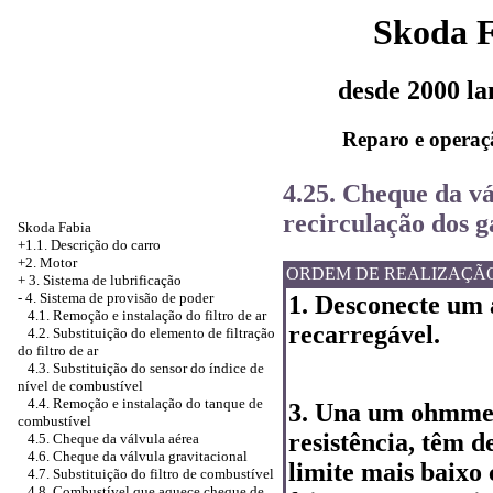
Skoda 
desde 2000 l
Reparo e operaç
4.25. Cheque da v
recirculação dos 
Skoda Fabia
+1.1. Descrição do carro
+2. Motor
ORDEM DE REALIZAÇÃ
+
3. Sistema de lubrificação
-
4. Sistema de provisão de poder
1. Desconecte um 
4.1. Remoção e instalação do filtro de ar
recarregável.
4.2. Substituição do elemento de filtração
do filtro de ar
4.3. Substituição do sensor do índice de
nível de combustível
4.4. Remoção e instalação do tanque de
3. Una um ohmmete
combustível
resistência, têm d
4.5. Cheque da válvula aérea
4.6. Cheque da válvula gravitacional
limite mais baixo 
4.7. Substituição do filtro de combustível
4.8. Combustível que aquece cheque de