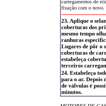
carregamentos do eixo
fixação com o novo.
23. Aplique o sela
coberturas dos pr
mesmo tempo olha 
ranhuras especific
Lugares de pôr o s
coberturas de car
estabeleça cobertu
terceiros carrega
24. Estabeleça tod
para o ar. Depois
de válvulas é poss
minutos.
MOTORES DE GASOLI