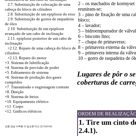
2 – os machados de kormyset
2.7. Substituição de colocação de uma
reuniram-se;
cabeça do bloco de cilindros
3 – pino de fixação de uma c
2.8. Substituição de um epiploon do eixo
2.9. Substituição de gorros de raspadeira
bloco;
de óleo
4 – lavador;
2.10. Substituição de um epiploon
5 – hidroempurrador de válvul
avançado de um cabo de inclinação
6 – biscoito fino;
2.11. epiploon posterior de um cabo de
7 – chapa de primaveras;
inclinação
8 – primavera externa da válvu
+2.12. Reparo de uma cabeça do bloco de
9 – primavera interna da válvu
cilindros
10 – gorro de raspadeira de ól
+2.13. Reparo do motor
+3. Sistema de lubrificação
+4.
Sistema de provisão de poder
Lugares de pôr o se
+5.
Esfriamento de sistema
+6.
Sistema de produção dos gases
coberturas de carr
cumpridos
+7. Transmissão e engrenagem corrente
+8. Direção
+9. Sistema de freios
+10. Equipamento elétrico
+11. Corpo
+12. Gráficos elétricos
ORDEM DE REALIZAÇÃ
1. Tire um cinto d
요즘
강남 수목원
이 입소문 타고 인기라더라
2.4.1).