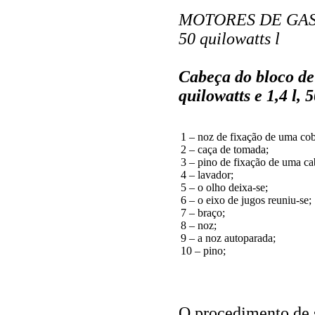
MOTORES DE GASOLI
50 quilowatts l
Cabeça do bloco de 
quilowatts e 1,4 l, 
1 – noz de fixação de uma cob
2 – caça de tomada;
3 – pino de fixação de uma ca
4 – lavador;
5 – o olho deixa-se;
6 – o eixo de jugos reuniu-se;
7 – braço;
8 – noz;
9 – a noz autoparada;
10 – pino;
O procedimento de 