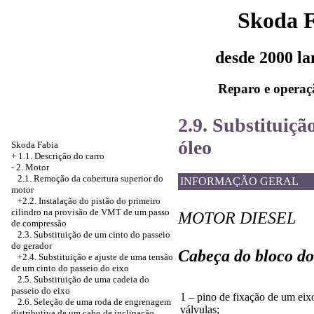
Skoda 
desde 2000 l
Reparo e operaç
2.9. Substituiçã
óleo
Skoda Fabia
+
1.1. Descrição do carro
-
2. Motor
2.1. Remoção da cobertura superior do
INFORMAÇÃO GERAL
motor
+2.2. Instalação do pistão do primeiro
cilindro na provisão de VMT de um passo
MOTOR DIESEL
de compressão
2.3. Substituição de um cinto do passeio
do gerador
Cabeça do bloco do 
+2.4. Substituição e ajuste de uma tensão
de um cinto do passeio do eixo
2.5. Substituição de uma cadeia do
passeio do eixo
1 – pino de fixação de um eix
2.6. Seleção de uma roda de engrenagem
válvulas;
distributiva de um cabo de inclinação