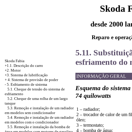
Skoda 
desde 2000 l
Reparo e operaç
5.11. Substitui
esfriamento do 
Skoda Fabia
+1.1. Descrição do carro
+2. Motor
+3. Sistema de lubrificação
INFORMAÇÃO GERAL
+
4. Sistema de provisão de poder
-
5. Esfriamento de sistema
Esquema do sistema d
5.1. Cheque de tensão do sistema de
esfriamento
74 quilowatts
5.2. Cheque de uma rolha de um largo
tanque
5.3. Remoção e instalação de um radiador
1 – radiador;
em modelos sem condicionador
2 – trocador de calor de um fi
5.4. Remoção e instalação de um radiador
óleo;
em modelos com o condicionador
3 – termostato;
5.5. Remoção e instalação da bomba de
4 – bomba de água;
água em modelos com motores de gasolina