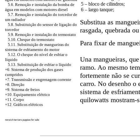
5 – bloco de cilindros;
5.6. Remoção e instalação da bomba de
6 – largo tanque;
água em modelos com motores diesel
5.7. Remoção e instalação do torcedor de
um radiador
Substitua as mangueir
5.8. Substituição do sensor de ligação do
rasgada, quebrada ou
torcedor
5.9. Remoção e instalação do termostato
5.10. Cheque do termostato
Para fixar de mangue
5.11. Substituição de mangueiras do
sistema de esfriamento do motor
5.12. O cheque do nível de esfriar o
Una mangueiras, que 
líquido
5.13. Substituição de esfriar o líquido
ramo. Ao mesmo temp
+6.
Sistema de produção dos gases
fortemente não se cu
cumpridos
+7. Transmissão e engrenagem corrente
carro. No desenho o
+8. Direção
+9. Sistema de freios
sistema de esfriamen
+10. Equipamento elétrico
quilowatts mostram-s
+11. Corpo
+12. Gráficos elétricos
norwich terriers puppies for sale