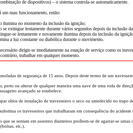
 combinação de dispositivos) – o sistema controla-se automaticamente.
há um mau funcionamento, então:
 ilumina no momento da inclusão da ignição;
 se extingue lentamente durante vários segundos depois da inclusão da
ingue-se lentamente e novamente ilumina depois da inclusão da igniçã
mina a luz constante ou diabólica durante o movimento.
necessário dirigir-se imediatamente na estação de serviço como os trave
o contrário, trabalhar em qualquer momento.
lmofadas de segurança de 15 anos. Depois deste termo de um travesseiro 
r, perto ou alterar de qualquer maneira uma nave de uma roda de direçã
passageiro avançado se estabelece.
par sítios de instalação de travesseiros o seco ou umedecido no trapo d
ubstitua os travesseiros que trabalharam em consequência do acidente 
s que se sentam em assentos dianteiros proíbem-se de agarrar-se umas c
(bolsas, etc.).