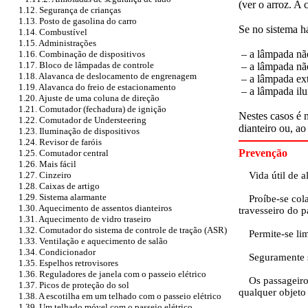
(ver o arroz. A
1.12. Segurança de crianças
1.13. Posto de gasolina do carro
Se no sistema 
1.14. Combustível
1.15. Administrações
– a lâmpada não
1.16. Combinação de dispositivos
1.17. Bloco de lâmpadas de controle
– a lâmpada não
1.18. Alavanca de deslocamento de engrenagem
– a lâmpada ext
1.19. Alavanca do freio de estacionamento
– a lâmpada ilu
1.20. Ajuste de uma coluna de direção
1.21. Comutador (fechadura) de ignição
Nestes casos é 
1.22. Comutador de Understeering
dianteiro ou, a
1.23. Iluminação de dispositivos
1.24. Revisor de faróis
Prevenção
1.25. Comutador central
1.26. Mais fácil
Vida útil de a
1.27. Cinzeiro
1.28. Caixas de artigo
1.29. Sistema alarmante
Proíbe-se cola
1.30. Aquecimento de assentos dianteiros
travesseiro do 
1.31. Aquecimento de vidro traseiro
1.32. Comutador do sistema de controle de tração (ASR)
Permite-se lim
1.33. Ventilação e aquecimento de salão
1.34. Condicionador
Seguramente s
1.35. Espelhos retrovisores
1.36. Reguladores de janela com o passeio elétrico
Os passageiro
1.37. Picos de proteção do sol
qualquer objeto 
1.38. A escotilha em um telhado com o passeio elétrico
1.39. Um telhado móvel com o passeio elétrico