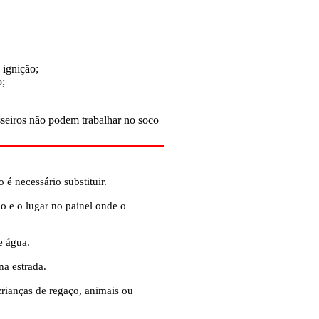
 ignição;
o;
sseiros não podem trabalhar no soco
é necessário substituir.
o e o lugar no painel onde o
e água.
na estrada.
rianças de regaço, animais ou