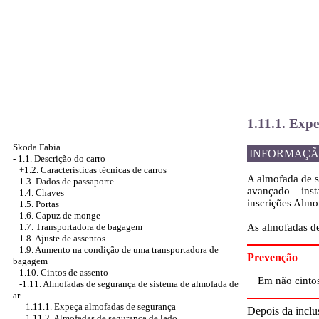
1.11.1. Exp
Skoda Fabia
INFORMAÇÃ
-
1.1. Descrição do carro
+1.2. Características técnicas de carros
A almofada de s
1.3. Dados de passaporte
avançado – inst
1.4. Chaves
inscrições Almo
1.5. Portas
1.6. Capuz de monge
As almofadas de
1.7. Transportadora de bagagem
1.8. Ajuste de assentos
1.9. Aumento na condição de uma transportadora de
Prevenção
bagagem
1.10. Cintos de assento
Em não cintos
-1.11.
Almofadas de segurança de sistema de almofada de
ar
1.11.1. Expeça almofadas de segurança
Depois da inclu
1.11.2. Almofadas de segurança de lado