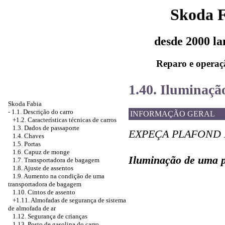
Skoda 
desde 2000 l
Reparo e operaç
1.40. Iluminaçã
Skoda Fabia
-
1.1. Descrição do carro
INFORMAÇÃO GERAL
+1.2. Características técnicas de carros
1.3. Dados de passaporte
EXPEÇA PLAFOND 
1.4. Chaves
1.5. Portas
1.6. Capuz de monge
Iluminação de uma p
1.7. Transportadora de bagagem
1.8. Ajuste de assentos
1.9. Aumento na condição de uma
transportadora de bagagem
1.10. Cintos de assento
+1.11.
Almofadas de segurança de sistema
de almofada de ar
1.12. Segurança de crianças
1.13. Posto de gasolina do carro