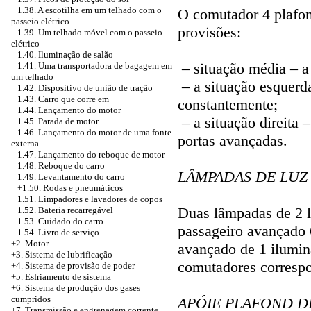
1.38. A escotilha em um telhado com o
O comutador 4 plafon
passeio elétrico
provisões:
1.39. Um telhado móvel com o passeio
elétrico
1.40. Iluminação de salão
– situação média – a
1.41. Uma transportadora de bagagem em
um telhado
– a situação esquerda
1.42. Dispositivo de união de tração
1.43. Carro que corre em
constantemente;
1.44. Lançamento do motor
– a situação direita 
1.45. Parada de motor
1.46. Lançamento do motor de uma fonte
portas avançadas.
externa
1.47. Lançamento do reboque de motor
1.48. Reboque do carro
LÂMPADAS DE LUZ
1.49. Levantamento do carro
+1.50. Rodas e pneumáticos
1.51. Limpadores e lavadores de copos
Duas lâmpadas de 2 l
1.52. Bateria recarregável
1.53. Cuidado do carro
passageiro avançado 
1.54. Livro de serviço
+2. Motor
avançado de 1 ilumin
+3. Sistema de lubrificação
comutadores correspo
+4.
Sistema de provisão de poder
+5.
Esfriamento de sistema
+6.
Sistema de produção dos gases
cumpridos
APÓIE PLAFOND D
+7. Transmissão e engrenagem corrente