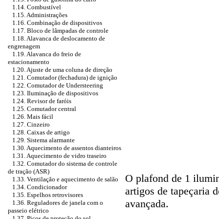
1.14. Combustível
1.15. Administrações
1.16. Combinação de dispositivos
1.17. Bloco de lâmpadas de controle
1.18. Alavanca de deslocamento de
engrenagem
1.19. Alavanca do freio de
estacionamento
1.20. Ajuste de uma coluna de direção
1.21. Comutador (fechadura) de ignição
1.22. Comutador de Understeering
1.23. Iluminação de dispositivos
1.24. Revisor de faróis
1.25. Comutador central
1.26. Mais fácil
1.27. Cinzeiro
1.28. Caixas de artigo
1.29. Sistema alarmante
1.30. Aquecimento de assentos dianteiros
1.31. Aquecimento de vidro traseiro
1.32. Comutador do sistema de controle
de tração (ASR)
O plafond de 1 ilumi
1.33. Ventilação e aquecimento de salão
1.34. Condicionador
artigos de tapeçaria 
1.35. Espelhos retrovisores
avançada.
1.36. Reguladores de janela com o
passeio elétrico
1.37. Picos de proteção do sol