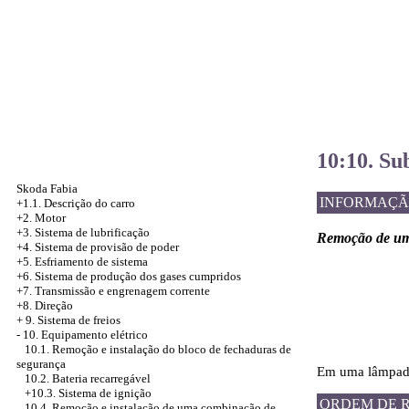
10:10. Su
Skoda Fabia
INFORMAÇÃ
+1.1. Descrição do carro
+2. Motor
+3. Sistema de lubrificação
Remoção de uma
+4.
Sistema de provisão de poder
+5.
Esfriamento de sistema
+6.
Sistema de produção dos gases cumpridos
+7. Transmissão e engrenagem corrente
+8. Direção
+
9. Sistema de freios
-
10. Equipamento elétrico
10.1. Remoção e instalação do bloco de fechaduras de
segurança
Em uma lâmpada 
10.2. Bateria recarregável
+10.3. Sistema de ignição
ORDEM DE 
10.4. Remoção e instalação de uma combinação de