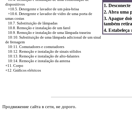
dispositivos
1. Desconecte
+10.5.
Detergente e lavador de um pára-brisa
2. Abra uma po
+10.6. Detergente e lavador de vidro de uma porta de
3. Apague doi
umas costas
10.7. Substituição de lâmpadas
também retira
10.8. Remoção e instalação de um farol
4. Estabeleça
u
10.9. Remoção e instalação de uma lâmpada traseira
10:10. Substituição de uma lâmpada adicional de um sinal
de frenagem
10:11. Comutadores e comutadores
10:12. Remoção e instalação de sinais sólidos
10:13. Remoção e instalação de alto-falantes
10:14. Remoção e instalação da antena
+11. Corpo
+12. Gráficos elétricos
Продвижение сайта в сети, не дорого.