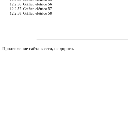
12.2.56. Gráfico elétrico 56
12.2.57. Gráfico elétrico 57
12.2.58. Gráfico elétrico 58
Продвижение сайта в сети, не дорого.