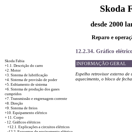
Skoda 
desde 2000 l
Reparo e operaç
12.2.34. Gráfico elétric
Skoda Fabia
INFORMAÇÃO GERAL
+1.1. Descrição do carro
+2. Motor
Espelho retrovisor externo de 
+3. Sistema de lubrificação
aquecimento, o bloco de fech
+4.
Sistema de provisão de poder
+5.
Esfriamento de sistema
+6.
Sistema de produção dos gases
cumpridos
+7. Transmissão e engrenagem corrente
+8. Direção
+9. Sistema de freios
+10. Equipamento elétrico
+
11. Corpo
-
12. Gráficos elétricos
+12.1. Explicações a circuitos elétricos
-12.2. Esquemas de equipamento elétrico