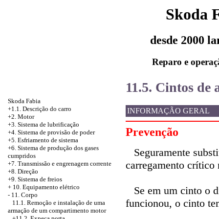
Skoda 
desde 2000 l
Reparo e operaç
11.5. Cintos de 
Skoda Fabia
+1.1. Descrição do carro
INFORMAÇÃO GERAL
+2. Motor
+3. Sistema de lubrificação
Prevenção
+4.
Sistema de provisão de poder
+5.
Esfriamento de sistema
+6.
Sistema de produção dos gases
Seguramente substit
cumpridos
carregamento crítico 
+7. Transmissão e engrenagem corrente
+8. Direção
+9. Sistema de freios
+
10. Equipamento elétrico
Se em um cinto o di
-
11. Corpo
funcionou, o cinto te
11.1. Remoção e instalação de uma
armação de um compartimento motor
+11.2. Expeça porta