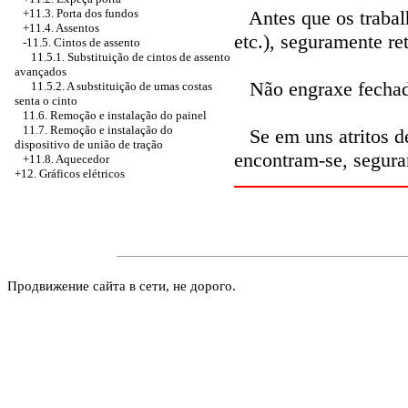
Antes que os trabal
+11.3. Porta dos fundos
+11.4. Assentos
etc.), seguramente re
-11.5. Cintos de assento
11.5.1. Substituição de cintos de assento
avançados
Não engraxe fechadu
11.5.2. A substituição de umas costas
senta o cinto
11.6. Remoção e instalação do painel
11.7. Remoção e instalação do
Se em uns atritos de
dispositivo de união de tração
encontram-se, segura
+11.8. Aquecedor
+12. Gráficos elétricos
Продвижение сайта в сети, не дорого.